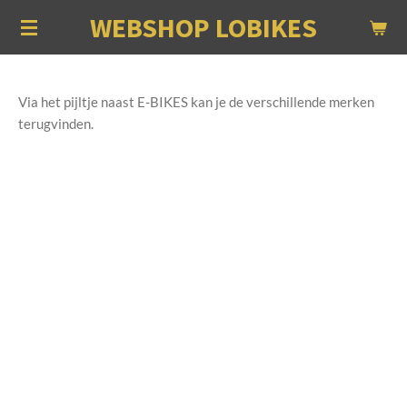
WEBSHOP LOBIKES
Ga
direct
naar
de
Via het pijltje naast E-BIKES kan je de verschillende merken
hoofdinhoud
terugvinden.