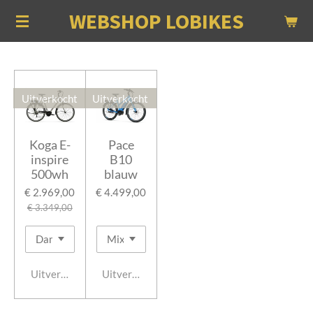
WEBSHOP LOBIKES
Ga
direct
naar
de
hoofdinhoud
Uitverkocht
Uitverkocht
Koga E-
Pace
inspire
B10
500wh
blauw
€ 2.969,00
€ 4.499,00
€ 3.349,00
Uitverkocht
Uitverkocht