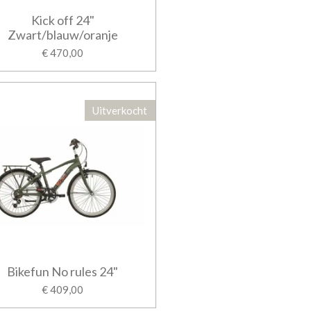
Kick off 24"
Zwart/blauw/oranje
€ 470,00
Uitverkocht
Bikefun No rules 24"
€ 409,00