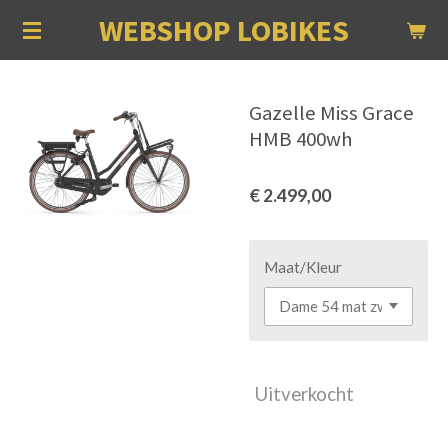
WEBSHOP LOBIKES
Ga
direct
naar
de
Gazelle Miss Grace
hoofdinhoud
HMB 400wh
€ 2.499,00
Maat/Kleur
Uitverkocht