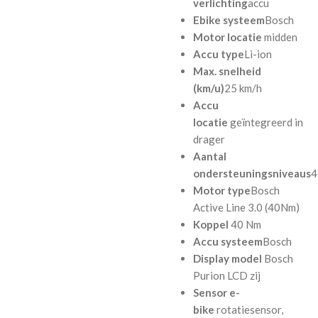
verlichting
accu
Ebike systeem
Bosch
Motor locatie
midden
Accu type
Li-ion
Max. snelheid
(km/u)
25 km/h
Accu
locatie
geïntegreerd in
drager
Aantal
ondersteuningsniveaus
4
Motor type
Bosch
Active Line 3.0 (40Nm)
Koppel
40 Nm
Accu systeem
Bosch
Display model
Bosch
Purion LCD zij
Sensor e-
bike
rotatiesensor,