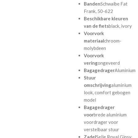
Banden
Schwalbe Fat
Frank, 50-622
Beschikbare kleuren
van de fiets
black, ivory
Voorvork
materiaal
chroom-
molybdeen
Voorvork
vering
ongeveerd
Bagagedrager
Aluminium
Stuur
omschrijving
aluminium
look, comfort gebogen
model
Bagagedrager
voor
brede aluminium
voordrager voor
verstelbaar stuur
Zadel
Selle Royal Gipsy