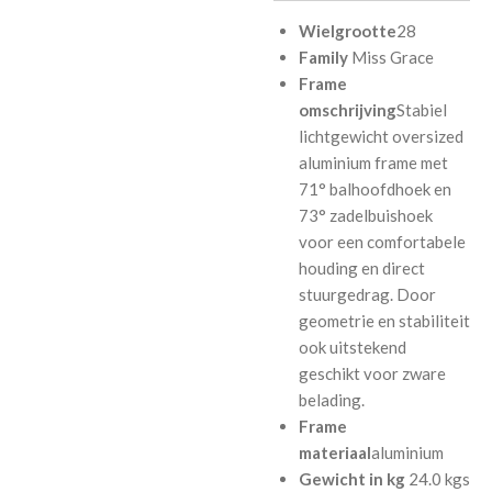
Wielgrootte
28
Family
Miss Grace
Frame
omschrijving
Stabiel
lichtgewicht oversized
aluminium frame met
71° balhoofdhoek en
73° zadelbuishoek
voor een comfortabele
houding en direct
stuurgedrag. Door
geometrie en stabiliteit
ook uitstekend
geschikt voor zware
belading.
Frame
materiaal
aluminium
Gewicht in kg
24.0 kgs