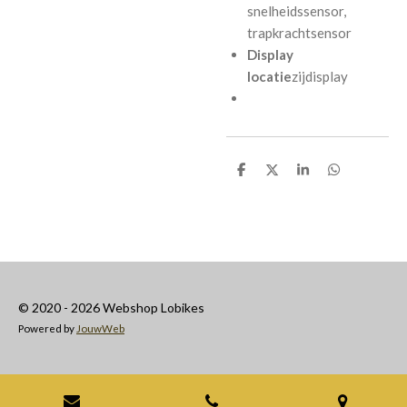
snelheidssensor,
trapkrachtsensor
Display
locatie
zijdisplay
D
D
S
D
e
e
h
e
l
e
a
l
e
l
r
e
n
e
n
© 2020 - 2026 Webshop Lobikes
Powered by
JouwWeb