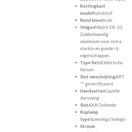
Kettingkast
model
Kunststof
Band kleur
bruin
Velgen
Mach1 ER-10,
Dubbelwandig
aluminium voor extra
sterkte en goede rij-
eigenschappen
Type fiets
Elektrische
fietsen
Slot omschrijving
ART
** gecertificeerd
Handvatten
Gazelle
Aerowing
Slot
AXA Defender
Koplamp
type
Spanninga Swingo
Stroom