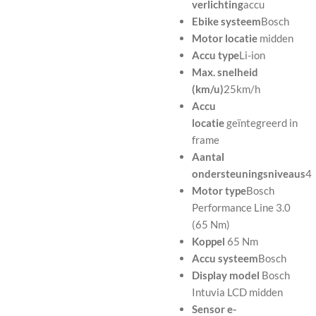
verlichting
accu
Ebike systeem
Bosch
Motor locatie
midden
Accu type
Li-ion
Max. snelheid
(km/u)
25km/h
Accu
locatie
geïntegreerd in
frame
Aantal
ondersteuningsniveaus
4
Motor type
Bosch
Performance Line 3.0
(65 Nm)
Koppel
65 Nm
Accu systeem
Bosch
Display model
Bosch
Intuvia LCD midden
Sensor e-