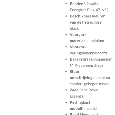
Banden
Schwalbe
Energizer Plus, 47-622
Beschikbare kleuren
van de fiets
eclipse
black
Voorvork
materiaal
aluminium
Voorvork
vering
binnenbalhoofd
Bagagedrager
Aluminium
MIK-systeem drager
Stuur
omschrijving
aluminium,
comfort gebogen model
Zadel
Selle Royal
Essenza
Kettingkast
model
Kunststof
Band kleur
zwart