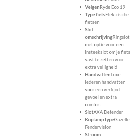
Velgen
Ryde Eco 19
Type fiets
Elektrische
fietsen
Slot
omschrijving
Ringslot
met optie voor een
insteekslot om je fiets
vast te zetten voor
extra veiligheid
Handvatten
Luxe
lederen handvatten
voor een verfijnd
gevoel en extra
comfort
Slot
AXA Defender
Koplamp type
Gazelle
Fendervision
Stroom