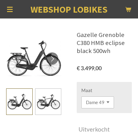
WEBSHOP LOBIKES
Ga
direct
naar
de
Gazelle Grenoble
hoofdinhoud
C380 HMB eclipse
black 500wh
€ 3.499,00
Maat
Uitverkocht