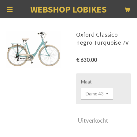
WEBSHOP LOBIKES
Ga
direct
naar
de
Oxford Classico
hoofdinhoud
negro Turquoise 7V
€ 630,00
Maat
Uitverkocht