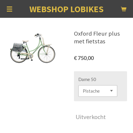
WEBSHOP LOBIKES
Ga
direct
naar
de
Oxford Fleur plus
hoofdinhoud
met fietstas
€ 750,00
Dame 50
Uitverkocht