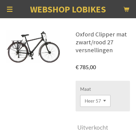
WEBSHOP LOBIKES
Ga
direct
naar
de
Oxford Clipper mat
hoofdinhoud
zwart/rood 27
versnellingen
€ 785,00
Maat
Uitverkocht