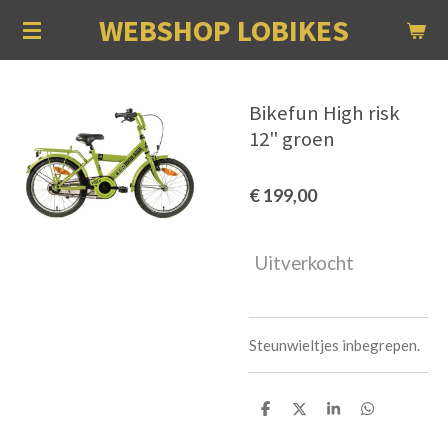
WEBSHOP LOBIKES
Ga
direct
naar
de
Bikefun High risk
hoofdinhoud
12" groen
€ 199,00
Uitverkocht
Steunwieltjes inbegrepen.
D
D
S
D
e
e
h
e
l
e
a
l