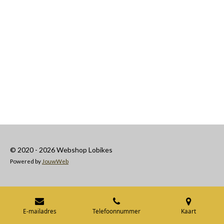
e
l
r
e
n
e
n
© 2020 - 2026 Webshop Lobikes
Powered by
JouwWeb
E-mailadres
Telefoonnummer
Kaart