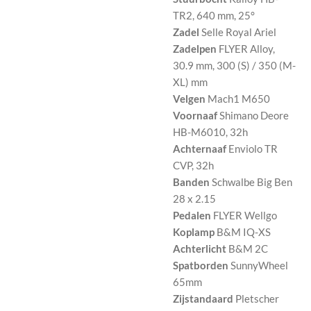
TR2, 640 mm, 25°
Zadel
Selle Royal Ariel
Zadelpen
FLYER Alloy,
30.9 mm, 300 (S) / 350 (M-
XL) mm
Velgen
Mach1 M650
Voornaaf
Shimano Deore
HB-M6010, 32h
Achternaaf
Enviolo TR
CVP, 32h
Banden
Schwalbe Big Ben
28 x 2.15
Pedalen
FLYER Wellgo
Koplamp
B&M IQ-XS
Achterlicht
B&M 2C
Spatborden
SunnyWheel
65mm
Zijstandaard
Pletscher