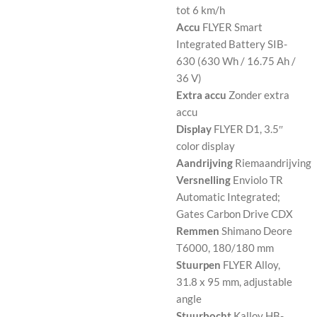
tot 6 km/h
Accu
FLYER Smart
Integrated Battery SIB-
630 (630 Wh / 16.75 Ah /
36 V)
Extra accu
Zonder extra
accu
Display
FLYER D1, 3.5″
color display
Aandrijving
Riemaandrijving
Versnelling
Enviolo TR
Automatic Integrated;
Gates Carbon Drive CDX
Remmen
Shimano Deore
T6000, 180/180 mm
Stuurpen
FLYER Alloy,
31.8 x 95 mm, adjustable
angle
Stuurbocht
Kalloy HB-