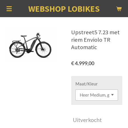
WEBSHOP LOBIKES
Ga
direct
naar
de
Upstreet5 7.23 met
hoofdinhoud
riem Enviolo TR
Automatic
€ 4.999,00
Maat/Kleur
Uitverkocht