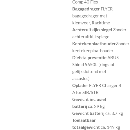
Comp 40 Flex
Bagagedrager
FLYER
bagagedrager met
klemveer, Racktime
Achteruitkijkspiegel
Zonder
achteruitkijkspiegel
Kentekenplaathouder
Zonder
kentekenplaathouder
Diefstalpreventie
ABUS
Shield 5650L (ringslot
gelijksluitend met
accuslot)
Oplader
FLYER Charger 4
A for SIB/STB
Gewicht inclusief
batterij
ca. 29 kg
Gewicht batterij
ca. 3.7 kg
Toelaatbaar
totaalgewicht
ca. 149 kg