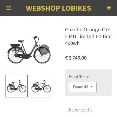
WEBSHOP LOBIKES
Ga
direct
naar
de
Gazelle Orange C7+
hoofdinhoud
HMB Limited Edition
400wh
€ 2.749,00
Maat/Kleur
Uitverkocht